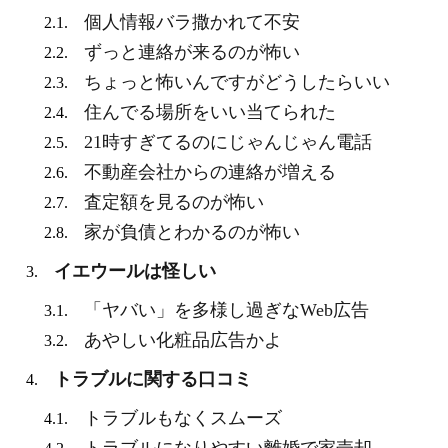
個人情報バラ撒かれて不安
2.1.
ずっと連絡が来るのが怖い
2.2.
ちょっと怖いんですがどうしたらいい
2.3.
住んでる場所をいい当てられた
2.4.
21時すぎてるのにじゃんじゃん電話
2.5.
不動産会社からの連絡が増える
2.6.
査定額を見るのが怖い
2.7.
家が負債とわかるのが怖い
2.8.
イエウールは怪しい
3.
「ヤバい」を多様し過ぎなWeb広告
3.1.
あやしい化粧品広告かよ
3.2.
トラブルに関する口コミ
4.
トラブルもなくスムーズ
4.1.