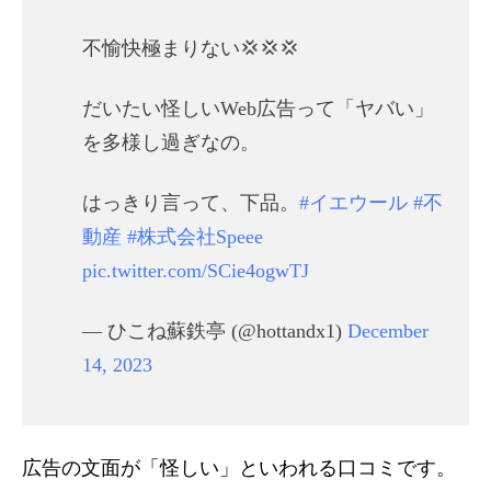
不愉快極まりない💢💢💢
だいたい怪しいWeb広告って「ヤバい」
を多様し過ぎなの。
はっきり言って、下品。
#イエウール
#不
動産
#株式会社Speee
pic.twitter.com/SCie4ogwTJ
— ひこね蘇鉄亭 (@hottandx1)
December
14, 2023
広告の文面が「怪しい」といわれる口コミです。