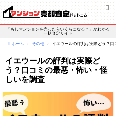
ホーム
よくある質問
「もしマンションを売ったらいくらになる？」がわかる
漫画で解説
一括査定サイト
コラム
ホーム
その他
イエウールの評判は実際どう？口
マンション売却情報
イエウールの評判は実際ど
う？口コミの最悪・怖い・怪
売れる！不動産会社選び
しいを調査
路線価の活用法
公示価格
基準地価