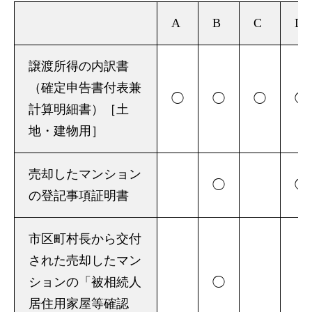
A
B
C
D
譲渡所得の内訳書
（確定申告書付表兼
◯
◯
◯
◯
計算明細書）［土
地・建物用］
売却したマンション
◯
◯
の登記事項証明書
市区町村長から交付
された売却したマン
ションの「被相続人
◯
居住用家屋等確認