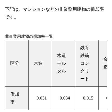
下記は、マンションなどの非業務用建物の償却率
です。
非事業用建物の償却率一覧
鉄骨
木造
鉄筋
金
区分
木造
モル
コン
造
タル
クリ
ート
償却
0.031
0.034
0.015
0.
率