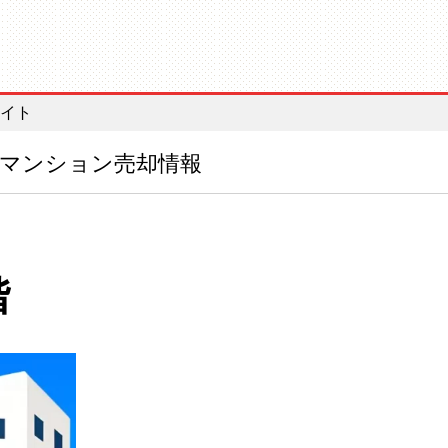
イト
マンション売却情報
売れる！不動産会社選び
路線価の活用法
公示価格
基準地価
階