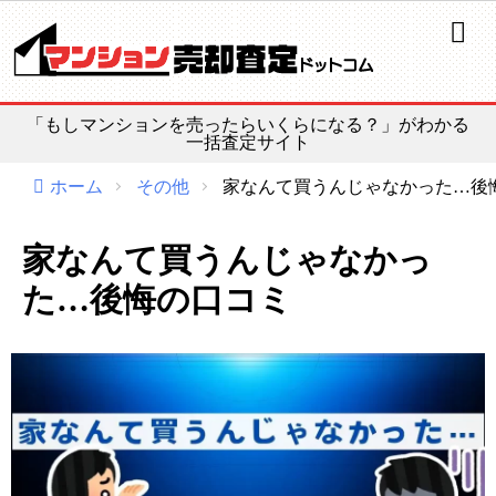
ホーム
よくある質問
「もしマンションを売ったらいくらになる？」がわかる
漫画で解説
一括査定サイト
コラム
ホーム
その他
家なんて買うんじゃなかった…後
マンション売却情報
家なんて買うんじゃなかっ
た…後悔の口コミ
売れる！不動産会社選び
路線価の活用法
公示価格
基準地価